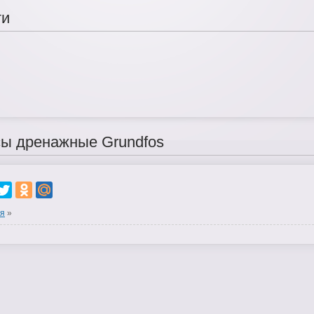
ти
ы дренажные Grundfos
ая
»